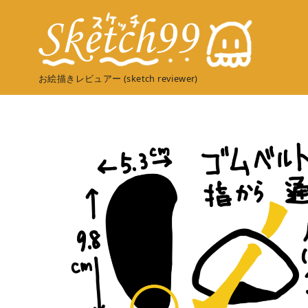
コ
ン
テ
ン
お絵描きレビュアー (sketch reviewer)
ツ
へ
移
動