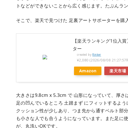
トなどができないことから広く感じます。たぶんラ
そこで、楽天で見つけた 足裏アートサポーターを購
【楽天ランキング1位入賞
ター
created by
Rinker
¥2,080
(2026/08/08 21:2
Amazon
楽天市場
大きさは9.8cm x 5.3cm で 山形になっていて、
足の凹んでいるところ 土踏まず にフィットするよう
クッション性が少しあり、つま先から通すベルト部
も小さな人でも合うようになっています。また足に
が、丸洗いOKです。