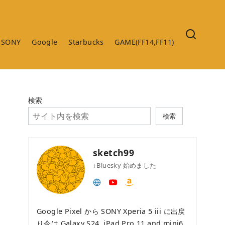
SONY
Google
Starbucks
GAME(FF14,FF11)
検索
検索
sketch99
↓Bluesky 始めました
Google Pixel から SONY Xperia 5 iii に出戻
り今は Galaxy S24 ,iPad Pro 11 and mini6 ,