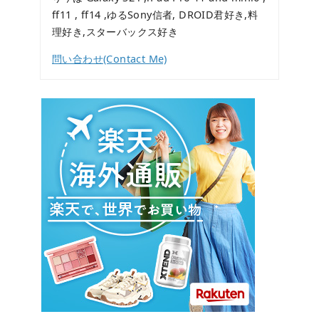
ff11 , ff14 ,ゆるSony信者, DROID君好き,料
理好き,スターバックス好き
問い合わせ(Contact Me)