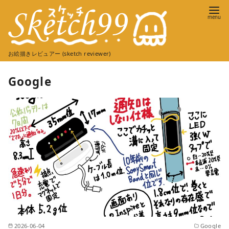
コ
ン
テ
ン
お絵描きレビュアー (sketch reviewer)
ツ
へ
Google
移
動
2026-06-04
Google