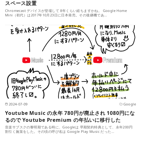
スペース設置
Chromecast デバイスが登場して 8年くらい経ちますかね。 Google Home
Mini（初代）は2017年10月23日に日本発売。その後継機であ…
2024-07-09
Google
Youtube Music の永年 780円が廃止され 1080円にな
るので Youtube Premium の年払いに移行した
音楽サブスクの黎明期である時に、Googleは 早期契約特典として、永年200円
割引く施策をした。その頃の呼び名は Google Play Music だった…