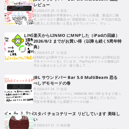
レビュー
2026-07-29
生活
最近の物価高や半導体やらメモリやらの高騰、製品の二極
化（ローコスト廉価品 or 高級路線）により、中古品の良品
を購入した方が良いと思えるサウンドバー。 テレ …
楽天からLINMO にMNPした（iPadの回線）
2026/8/2 までがお買い得（以降も続く5周年特
典）
2026-07-27
生活
LINMO は5周年でキャンペーン中 今 LINMO は5周年記念
でキャンペーンをしています。PayPayポイントの施策は5
月から始まりましたが、繰り返して …
JBL サウンドバー Bar 5.0 MultiBeam 恐る
べしデモモードの巻
2026-07-24
生活
テレビ用のサウンドバーに YAMAHA YAS-109 を今まで使っ
ていました。 最近のサウンドバーは二極化しているのと、
円安や半導体色々な原因でベースの値 …
スタバ チョコテリーヌ リピしています 美味し
い
2026-07-21
未分類