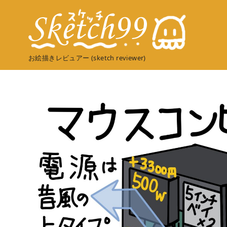
コ
ン
テ
ン
お絵描きレビュアー (sketch reviewer)
ツ
へ
移
動