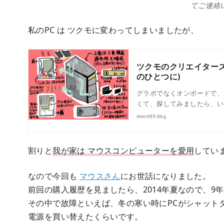
てご連絡
私のPC は ツクモに変わってしまいましたが、
ツクモのクリエイターズ
のひとつに)
グラボでなくオンボードで、
くて、探してみましたら、い
sketch99.blog
割りと
我が家は マウスコンピューターを愛用
してい
なので今回も
マウスさん
にお世話になりました。
前回の購入履歴を見ましたら、2014年夏なので、9
その中で故障といえば、冬の寒い時にPCがシャット
電源を買い替えたくらいです。