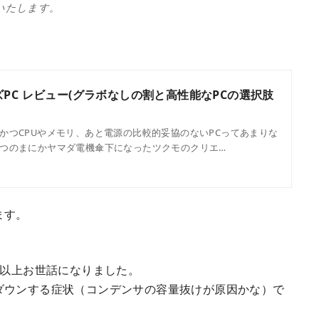
いたします。
PC レビュー(グラボなしの割と高性能なPCの選択肢
かつCPUやメモリ、あと電源の比較的妥協のないPCってあまりな
つのまにかヤマダ電機傘下になったツクモのクリエ…
ます。
年以上お世話になりました。
ダウンする症状（コンデンサの容量抜けが原因かな）で