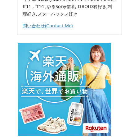
ff11 , ff14 ,ゆるSony信者, DROID君好き,料
理好き,スターバックス好き
問い合わせ(Contact Me)