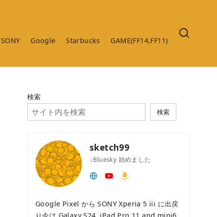
SONY
Google
Starbucks
GAME(FF14,FF11)
検索
検索
sketch99
↓Bluesky 始めました
Google Pixel から SONY Xperia 5 iii に出戻
り今は Galaxy S24 ,iPad Pro 11 and mini6 ,