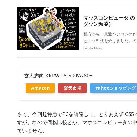
マウスコンピュータ の P
ダウン頻発）
相方から、最近パソコンの作
という相談を受けました。冬
sketch99.blog
玄人志向 KRPW-L5-500W/80+
Amazon
楽天市場
Yahooショッピング
さて、今回超特急でPCを調達して、とりあえず CS
すが、なので価格比較とか、マウスコンピュータの
ていません。