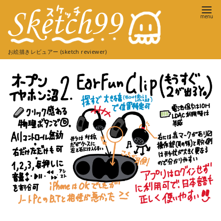
コ
ン
テ
ン
お絵描きレビュアー (sketch reviewer)
ツ
へ
移
動