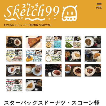
コ
ン
テ
ン
お絵描きレビュアー (sketch reviewer)
ツ
へ
移
動
スターバックスドーナツ・スコーン軽