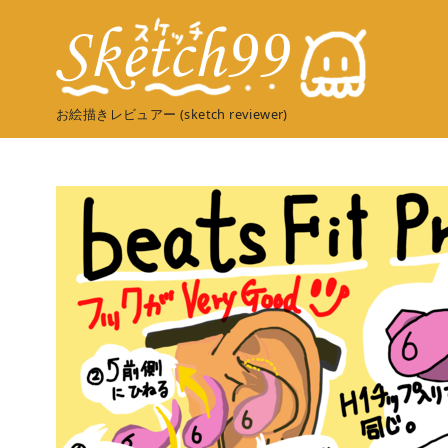
コ
ン
テ
ン
お絵描きレビュアー (sketch reviewer)
ツ
へ
移
動