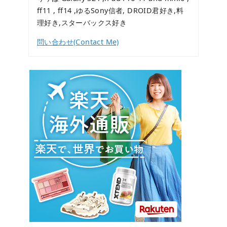
ff11 , ff14 ,ゆるSony信者, DROID君好き,料
理好き,スターバックス好き
問い合わせ(Contact Me)