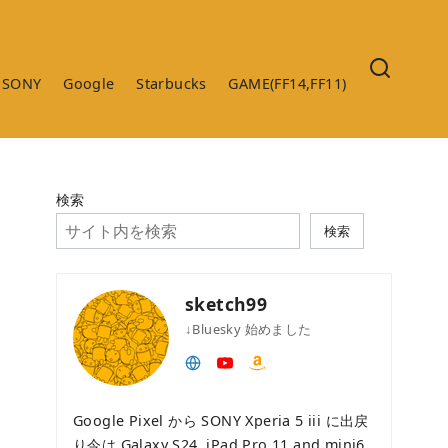
SONY
Google
Starbucks
GAME(FF14,FF11)
検索
検索
sketch99
↓Bluesky 始めました
Google Pixel から SONY Xperia 5 iii に出戻
り今は Galaxy S24 ,iPad Pro 11 and mini6 ,