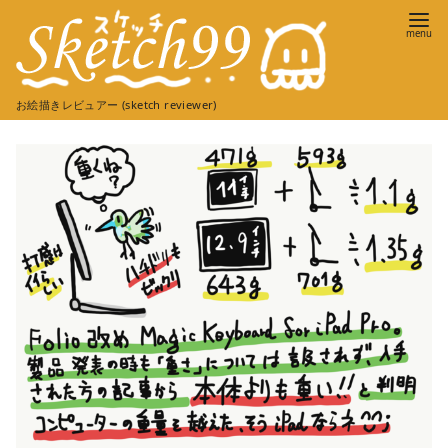
コ
ン
テ
ン
お絵描きレビュアー (sketch reviewer)
ツ
へ
移
動