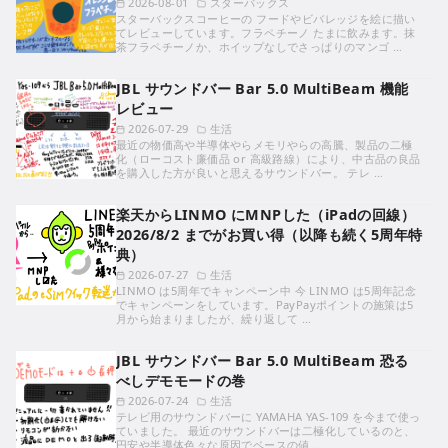
2026-08-01
スターバックス
スターバックスコーヒーの フードやビバレッジを絵に描い
てレビューしています。フラペチーノ たまに飲みます。抹
茶フラペチーノか、ホイップなしでさっぱりのマンゴ …
JBL サウンドバー Bar 5.0 MultiBeam 機能
レビュー
2026-07-29
生活
最近の物価高や半導体やらメモリやらの高騰、製品の二極
化（ローコスト廉価品 or 高級路線）により、中古品の良品
を購入した方が良いと思えるサウンドバー。 テレ …
楽天からLINMO にMNPした（iPadの回線）
2026/8/2 までがお買い得（以降も続く5周年特
典）
2026-07-27
生活
LINMO は5周年でキャンペーン中 今 LINMO は5周年記念
でキャンペーンをしています。PayPayポイントの施策は5
月から始まりましたが、繰り返して …
JBL サウンドバー Bar 5.0 MultiBeam 恐る
べしデモモードの巻
2026-07-24
生活
テレビ用のサウンドバーに YAMAHA YAS-109 を今まで使っ
ていました。 最近のサウンドバーは二極化しているのと、
円安や半導体色々な原因でベースの値 …