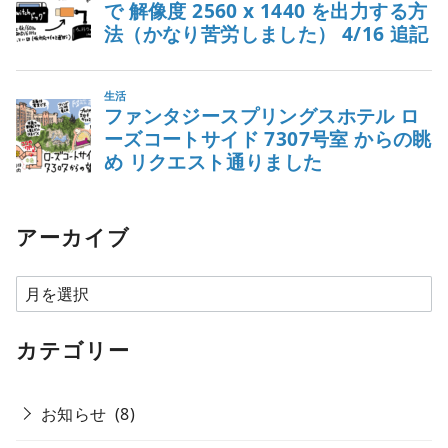
アーカイブ
ア
ー
カ
カテゴリー
イ
ブ
お知らせ
(8)